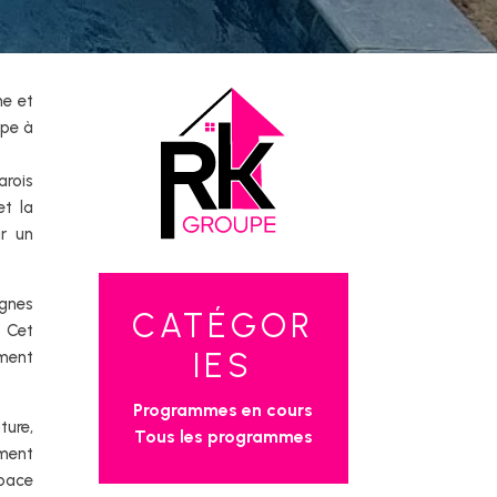
ne et
upe à
arois
et la
ir un
ignes
CATÉGOR
. Cet
IES
ement
Programmes en cours
ture,
Tous les programmes
mment
space