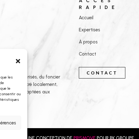
ACCÈS
RAPIDE
Accueil
Expertises
À propos
Contact
CONTACT
obiliers maîtrisés, du foncier
 que les
 de
ilitation. Ancré localement,
 que le
ilibrées et adaptées aux
consentir ou
téristiques
férences
© 2025 - UNE CONCEPTION DE
PRISMOVE
POUR RK GROUPE