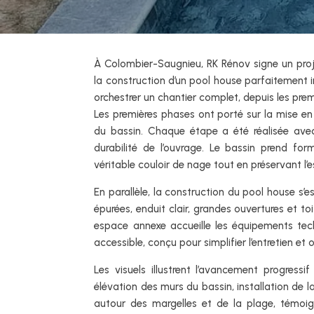
À Colombier-Saugnieu, RK Rénov signe un proj
la construction d’un pool house parfaitement in
orchestrer un chantier complet, depuis les prem
Les premières phases ont porté sur la mise en 
du bassin. Chaque étape a été réalisée avec u
durabilité de l’ouvrage. Le bassin prend fo
véritable couloir de nage tout en préservant l’e
En parallèle, la construction du pool house s’es
épurées, enduit clair, grandes ouvertures et to
espace annexe accueille les équipements techn
accessible, conçu pour simplifier l’entretien et o
Les visuels illustrent l’avancement progress
élévation des murs du bassin, installation de
autour des margelles et de la plage, témoig