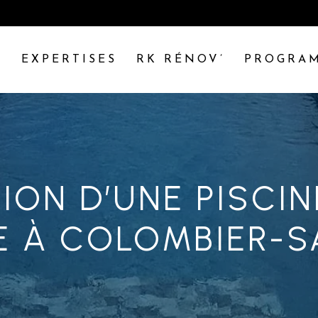
S
EXPERTISES
RK RÉNOV’
PROGRAM
ON D’UNE PISCIN
E À COLOMBIER-S