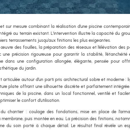
et sur mesure combinant la réalisation d’une piscine contemporai
tégré au terrain existant. L’intervention illustre la capacité du gro
iers terrassements jusqu’aux finitions les plus exigeantes.
œuvre des fouilles, la préparation des réseaux et l’élévation des p
ne précision rigoureuse pour garantir la stabilité, l’étanchéité 
rme dans une configuration allongée, élégante, pensée pour offr
sthétique du jardin.
t articulée autour d’un parti pris architectural sobre et moderne : l
iture plate offrant une silhouette discrète et parfaitement intégrée
iques de la piscine, dans un local fonctionnel, ventilé et facil
ptimiser le confort d’utilisation.
if du chantier : coulage des fondations, mise en place de l’arma
 la membrane, puis montée en eau. La précision des finitions, nota
ne du soin porté à chaque détail. Le résultat final révèle un e