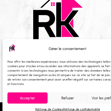
Gérer le consentement
RK Groupe développe et réalise des projets imm
Pour offrir les meilleures expériences, nous utilisons des technologies telles
cookies pour stocker et/ou accéder aux informations des appareils. Le fait
à la construction neuve en passant par la réhab
consentir à ces technologies nous permettra de traiter des données telles
le groupe conçoit des opérations durables, équ
comportement de navigation ou les ID uniques sur ce site. Le fait de ne pas 
besoins des territoires.
de retirer son consentement peut avoir un effet négatif sur certaines carac
et fonctions.
Accepter
Refuser
Voir les pré
Politique de Cookies
Politique de confidentialité