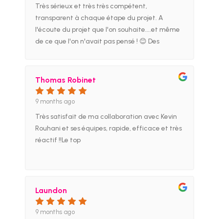
Très sérieux et très très compétent,
transparent à chaque étape du projet. A
l'écoute du projet que l'on souhaite....et même
de ce que l'on n'avait pas pensé ! 😊 Des
valeurs vraies, je recommande car
actuellement la confiance est la base de tout
projet. Merci a RK groupe pour avoir bâti
Thomas Robinet
ensemble un morceau de mon futur.
9 months ago
Très satisfait de ma collaboration avec Kevin
Rouhani et ses équipes, rapide, efficace et très
réactif !!Le top
Laundon
9 months ago